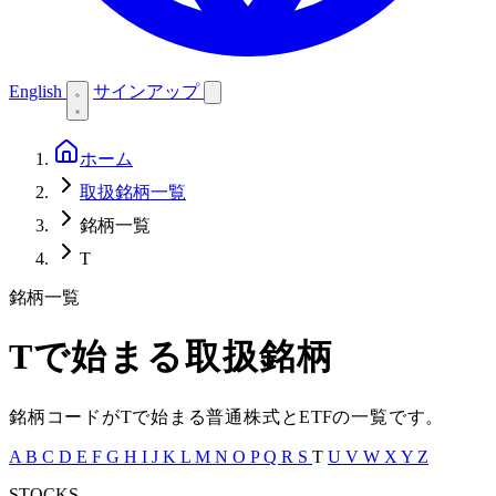
English
サインアップ
ホーム
取扱銘柄一覧
銘柄一覧
T
銘柄一覧
T
で始まる取扱銘柄
銘柄コードが
T
で始まる普通株式と
ETF
の一覧です。
A
B
C
D
E
F
G
H
I
J
K
L
M
N
O
P
Q
R
S
T
U
V
W
X
Y
Z
STOCKS