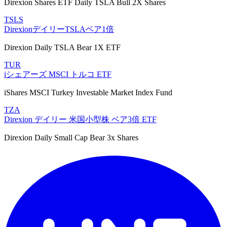
Direxion Shares ETF Daily TSLA Bull 2X Shares
TSLS
DirexionデイリーTSLAベア1倍
Direxion Daily TSLA Bear 1X ETF
TUR
iシェアーズ MSCI トルコ ETF
iShares MSCI Turkey Investable Market Index Fund
TZA
Direxion デイリー 米国小型株 ベア3倍 ETF
Direxion Daily Small Cap Bear 3x Shares