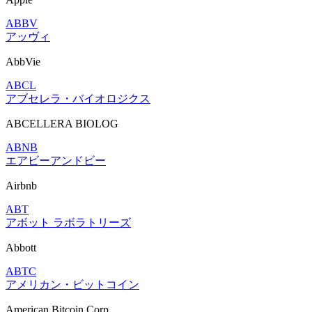
ABBV
アッヴィ
AbbVie
ABCL
アブセレラ・バイオロジクス
ABCELLERA BIOLOG
ABNB
エアビーアンドビー
Airbnb
ABT
アボット ラボラトリーズ
Abbott
ABTC
アメリカン・ビットコイン
American Bitcoin Corp