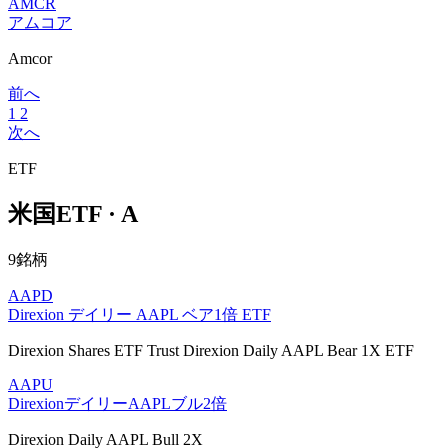
AMCR
アムコア
Amcor
前へ
1
2
次へ
ETF
米国ETF · A
9銘柄
AAPD
Direxion デイリー AAPL ベア1倍 ETF
Direxion Shares ETF Trust Direxion Daily AAPL Bear 1X ETF
AAPU
DirexionデイリーAAPLブル2倍
Direxion Daily AAPL Bull 2X