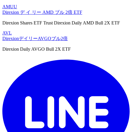
AMUU
Direxion デ イ リー AMD ブル 2倍 ETF
Direxion Shares ETF Trust Direxion Daily AMD Bull 2X ETF
AVL
DirexionデイリーAVGOブル2倍
Direxion Daily AVGO Bull 2X ETF