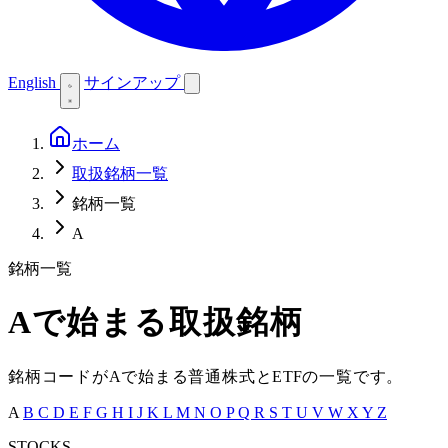
English
サインアップ
ホーム
取扱銘柄一覧
銘柄一覧
A
銘柄一覧
A
で始まる取扱銘柄
銘柄コードが
A
で始まる普通株式と
ETF
の一覧です。
A
B
C
D
E
F
G
H
I
J
K
L
M
N
O
P
Q
R
S
T
U
V
W
X
Y
Z
STOCKS