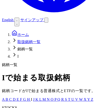
English
サインアップ
ホーム
取扱銘柄一覧
銘柄一覧
I
銘柄一覧
I
で始まる取扱銘柄
銘柄コードが
I
で始まる普通株式と
ETF
の一覧です。
A
B
C
D
E
F
G
H
I
J
K
L
M
N
O
P
Q
R
S
T
U
V
W
X
Y
Z
STOCKS