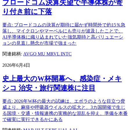
ブロードコム決算失望で半導体株が寄
り付き前に下落
要点: ブロードコムの決算が期待に届かず時間外で約15％急
落し、マイクロンやマーベルにも売りが波及したことで、
AI半導体株に織り込まれていた強気期待と高バリュエーシ
ョンの見直し懸念が市場で強まった
関連銘柄:
AVGO
MU
MRVL
INTC
2026年6月4日
史上最大のW杯開幕へ、感染症・メキ
シコ 治安・旅行関連株に注目
要点: 2026年W杯の最大の試練は、エボラのような目立つ脅
威より、麻疹や呼吸器ウイルスの拡大と、3カ国開催で生じ
る国境・交通・情報連携の実務的な混乱を抑え、準備を本番
で確実に実行できるかにある