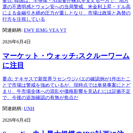
要点: 韓国は、半導体・AI需要が株式を支える一方で、地方
選の不透明感とウォン安への当局警戒、米金利上昇・ドル高
による金融引き締め圧力が重しとなり、市場は政策と為替の
行方を注視している
関連銘柄:
EWY
IEMG
VEA
VT
2026年6月4日
マーケット・ウォッチ:スクルーワーム
に注目
要点: テキサスで新世界ラセンウジバエの確認例が1件出たこ
とで市場は警戒を強めているが、現時点では単発事案にとど
まり、牛市場全体への混乱や価格影響を見込むには証拠不足
で、今後の追加確認の有無が焦点だ
関連銘柄:
UNH
2026年6月4日