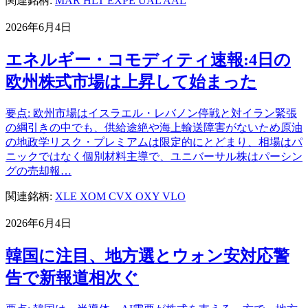
関連銘柄:
MAR
HLT
EXPE
UAL
AAL
2026年6月4日
エネルギー・コモディティ速報:4日の
欧州株式市場は上昇して始まった
要点: 欧州市場はイスラエル・レバノン停戦と対イラン緊張
の綱引きの中でも、供給途絶や海上輸送障害がないため原油
の地政学リスク・プレミアムは限定的にとどまり、相場はパ
ニックではなく個別材料主導で、ユニバーサル株はパーシン
グの売却報…
関連銘柄:
XLE
XOM
CVX
OXY
VLO
2026年6月4日
韓国に注目、地方選とウォン安対応警
告で新報道相次ぐ