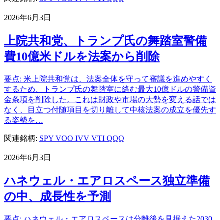
2026年6月3日
上院共和党、トランプ氏の舞踏室警備
費10億米ドルを法案から削除
要点: 米上院共和党は、法案全体を守って審議を進めやすく
するため、トランプ氏の舞踏室に絡む最大10億ドルの警備資
金条項を削除した。これは財政や市場の大勢を変える話では
なく、目立つ付随項目を切り離して中核法案の成立を優先す
る姿勢を…
関連銘柄:
SPY
VOO
IVV
VTI
QQQ
2026年6月3日
ハネウェル・エアロスペース独立準備
の中、成長性を予測
要点: ハネウェル・エアロスペースは分離後を見据えた2030