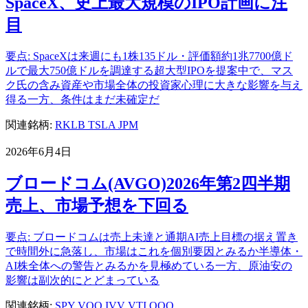
SpaceX、史上最大規模のIPO計画に注
目
要点: SpaceXは来週にも1株135ドル・評価額約1兆7700億ド
ルで最大750億ドルを調達する超大型IPOを提案中で、マス
ク氏の含み資産や市場全体の投資家心理に大きな影響を与え
得る一方、条件はまだ未確定だ
関連銘柄:
RKLB
TSLA
JPM
2026年6月4日
ブロードコム(AVGO)2026年第2四半期
売上、市場予想を下回る
要点: ブロードコムは売上未達と通期AI売上目標の据え置き
で時間外に急落し、市場はこれを個別要因とみるか半導体・
AI株全体への警告とみるかを見極めている一方、原油安の
影響は副次的にとどまっている
関連銘柄:
SPY
VOO
IVV
VTI
QQQ