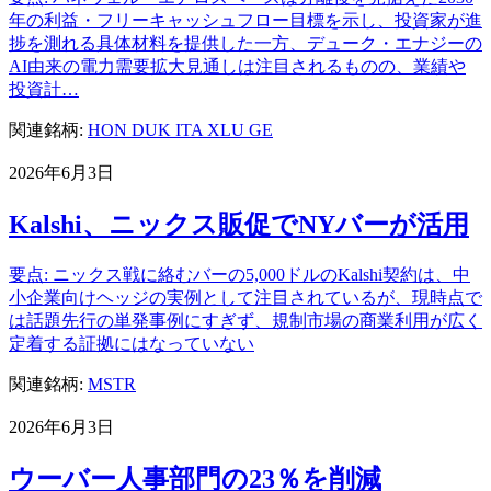
年の利益・フリーキャッシュフロー目標を示し、投資家が進
捗を測れる具体材料を提供した一方、デューク・エナジーの
AI由来の電力需要拡大見通しは注目されるものの、業績や
投資計…
関連銘柄:
HON
DUK
ITA
XLU
GE
2026年6月3日
Kalshi、ニックス販促でNYバーが活用
要点: ニックス戦に絡むバーの5,000ドルのKalshi契約は、中
小企業向けヘッジの実例として注目されているが、現時点で
は話題先行の単発事例にすぎず、規制市場の商業利用が広く
定着する証拠にはなっていない
関連銘柄:
MSTR
2026年6月3日
ウーバー人事部門の23％を削減