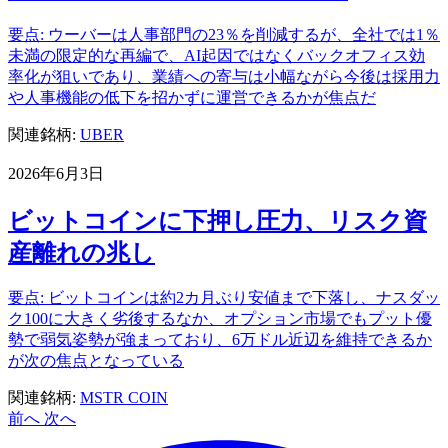
要点: ウーバーは人事部門の23％を削減するが、全社では1％
未満の限定的な再編で、AI起因ではなくバックオフィス効
率化が狙いであり、業績への寄与は小幅ながら今後は採用力
や人事機能の低下を招かずに運営できるかが焦点だ
関連銘柄:
UBER
2026年6月3日
ビットコインに下押し圧力、リスク資
産離れの兆し
要点: ビットコインは約2カ月ぶり安値まで下落し、ナスダッ
ク100に大きく劣後するなか、オプション市場でもプット優
勢で弱気姿勢が強まっており、6万ドル近辺を維持できるか
が次の焦点となっている
関連銘柄:
MSTR
COIN
前へ
次へ