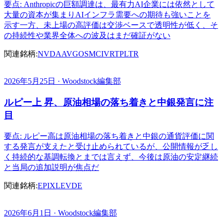
要点: Anthropicの巨額調達は、最有力AI企業には依然として
大量の資本が集まりAIインフラ需要への期待も強いことを
示す一方、未上場の高評価は交渉ベースで透明性が低く、そ
の持続性や業界全体への波及はまだ確証がない
関連銘柄:
NVDA
AVGO
SMCI
VRT
PLTR
2026年5月25日 · Woodstock編集部
ルピー上 昇、原油相場の落ち着きと中銀発言に注
目
要点: ルピー高は原油相場の落ち着きと中銀の通貨評価に関
する発言が支えたと受け止められているが、公開情報が乏し
く持続的な基調転換とまでは言えず、今後は原油の安定継続
と当局の追加説明が焦点だ
関連銘柄:
EPI
XLE
VDE
2026年6月1日 · Woodstock編集部