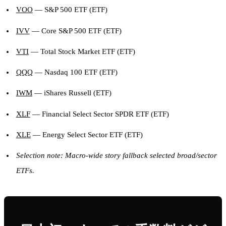
VOO
— S&P 500 ETF (ETF)
IVV
— Core S&P 500 ETF (ETF)
VTI
— Total Stock Market ETF (ETF)
QQQ
— Nasdaq 100 ETF (ETF)
IWM
— iShares Russell (ETF)
XLF
— Financial Select Sector SPDR ETF (ETF)
XLE
— Energy Select Sector ETF (ETF)
Selection note: Macro-wide story fallback selected broad/sector
ETFs.