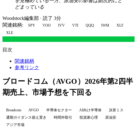
を見極めている一方、原油安の影響は副次的にと
どまっている
Woodstock編集部
·
読了 3分
関連銘柄:
SPY
VOO
IVV
VTI
QQQ
IWM
XLF
XLE
目次
関連銘柄
参考リンク
ブロードコム（AVGO）2026年第2四半
期売上、市場予想を下回る
Broadcom
AVGO
半導体セクター
AI向け半導体
決算ミス
通期ガイダンス据え置き
時間外取引
投資家心理
原油安
アジア市場