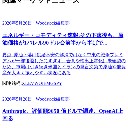
関連マーケットニュース
2026年5月26日 · Woodstock編集部
エネルギー・コモディティ速報:その下落後も、原
油価格が1バレル90ドル台前半から半ばで...
要点: 原油下落は供給不安の解消ではなく中東の戦争プレミ
アムが一部後退したにすぎず、合意や輸出正常化は未確認の
ため、市場は引き続き米国とイランの発言次第で原油や他資
産が大きく振れやすい状況にある
関連銘柄:
XLE
VWO
IEMG
SPY
2026年5月28日 · Woodstock編集部
Anthropic、評価額9650 億ドルで調達、OpenAI上
回る