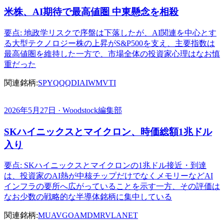
米株、AI期待で最高値圏 中東懸念を相殺
要点: 地政学リスクで序盤は下落したが、AI関連を中心とす
る大型テクノロジー株の上昇がS&P500を支え、主要指数は
最高値圏を維持した一方で、市場全体の投資家心理はなお慎
重だった
関連銘柄:
SPY
QQQ
DIA
IWM
VTI
2026年5月27日 · Woodstock編集部
SKハイニックスとマイクロン、時価総額1兆ドル
入り
要点: SKハイニックスとマイクロンの1兆ドル接近・到達
は、投資家のAI熱が中核チップだけでなくメモリーなどAI
インフラの要所へ広がっていることを示す一方、その評価は
なお少数の戦略的な半導体銘柄に集中している
関連銘柄:
MU
AVGO
AMD
MRVL
ANET