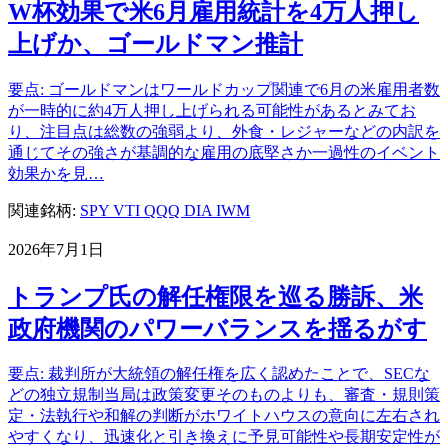
W杯効果で米6月雇用統計を4万人押し
上げか、ゴールドマン推計
要点: ゴールドマンはワールドカップ関連で6月の米雇用者数
が一時的に約4万人押し上げられる可能性があるとみてお
り、注目点は総数の強弱より、外食・レジャーなどの内訳を
通じてその強さが基調的な雇用の底堅さか一過性のイベント
効果かを見…
関連銘柄:
SPY
VTI
QQQ
DIA
IWM
2026年7月1日
トランプ氏の解任権限を巡る勝訴、米
政府機関のパワーバランスを揺るがす
要点: 裁判所が大統領の解任権を広く認めたことで、SECな
どの独立規制当局は政策変更そのものよりも、審査・規則策
定・法執行や和解の判断がホワイトハウスの意向に左右され
やすくなり、迅速化と引き換えに予見可能性や長期安定性が