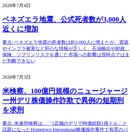
2026年7月4日
ベネズエラ地震、公式死者数が3,000人
近くに増加
要点: ベネズエラ地震の死者数は約3,000人に増えたが、震源
やインフラ被害など肝心な情報が乏しく、石油輸出や財政、
保険、ソブリンリスクを通じた市場への影響は現時点ではま
だ判断できない
2026年7月3日
米検察、100億円規模のニュージャージ
ー州デリ株価操作詐欺で異例の短期刑
を求刑
要点: 米連邦検察は、「1店舗のデリで時価総額1億ドル」と
話題になったHometown International株価操作事件で有罪のパ