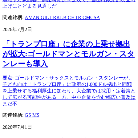
上げにとどまる見通しだ
関連銘柄:
AMZN
GILT
RKLB
CHTR
CMCSA
2026年7月2日
「トランプ口座」に企業の上乗せ拠出
が拡大:ゴールドマンとモルガン・スタ
ンレーも導入
要点: ゴールドマン・サックスとモルガン・スタンレーが、
子ども向け「トランプ口座」に政府の1,000ドル拠出と同額
を上乗せする福利厚生に加わり、大企業では採用・定着策と
して広がる可能性がある一方、中小企業を含む幅広い普及は
まだ不…
関連銘柄:
GS
MS
2026年7月1日