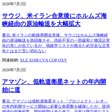
2026年7月2日
サウジ、米イラン合意後にホルムズ海
峡経由の原油輸送を大幅拡大
要点: 米イランの航路再開合意後、サウジはホルムズ海峡経
由の原油輸送を急回復させ、供給不安の一部緩和と物流正常
化の兆しが出ているが、地政学リスクが残るため完全な正常
化とはまだ言い切れない
関連銘柄:
XLE
XOM
CVX
COP
OXY
2026年7月2日
アマゾン、低軌道衛星ネットの年内開
始に道
要点: アマゾンは低軌道衛星ネット「プロジェクト・レオ」
の年内初期サービス開始に必要な衛星数を確保したが、提供
地域や対象顧客、開始時期は未公表で、当面は限定的な立ち