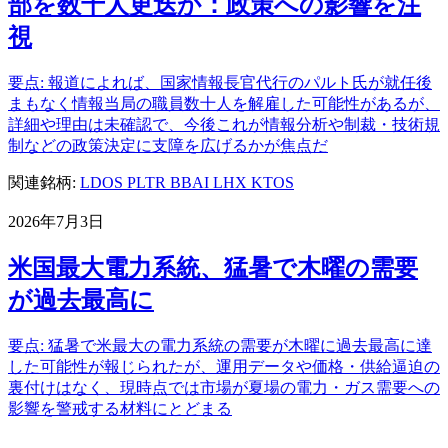
部を数十人更迭か：政策への影響を注
視
要点: 報道によれば、国家情報長官代行のパルト氏が就任後
まもなく情報当局の職員数十人を解雇した可能性があるが、
詳細や理由は未確認で、今後これが情報分析や制裁・技術規
制などの政策決定に支障を広げるかが焦点だ
関連銘柄:
LDOS
PLTR
BBAI
LHX
KTOS
2026年7月3日
米国最大電力系統、猛暑で木曜の需要
が過去最高に
要点: 猛暑で米最大の電力系統の需要が木曜に過去最高に達
した可能性が報じられたが、運用データや価格・供給逼迫の
裏付けはなく、現時点では市場が夏場の電力・ガス需要への
影響を警戒する材料にとどまる