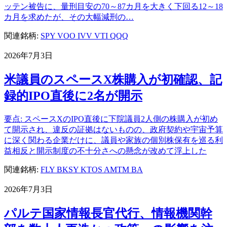
ッテン被告に、量刑目安の70～87カ月を大きく下回る12～18
カ月を求めたが、その大幅減刑の…
関連銘柄:
SPY
VOO
IVV
VTI
QQQ
2026年7月3日
米議員のスペースX株購入が初確認、記
録的IPO直後に2名が開示
要点: スペースXのIPO直後に下院議員2人側の株購入が初め
て開示され、違反の証拠はないものの、政府契約や宇宙予算
に深く関わる企業だけに、議員や家族の個別株保有を巡る利
益相反と開示制度の不十分さへの懸念が改めて浮上した
関連銘柄:
FLY
BKSY
KTOS
AMTM
BA
2026年7月3日
パルテ国家情報長官代行、情報機関幹