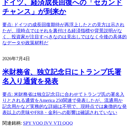
ドイツ、経済成長回復への「セカンド
チャンス」が到来か
要点: ドイツの成長回復期待が再浮上したとの見方は示され
たが、現時点ではそれを裏付ける経済指標や背景説明がな
く、投資家が注目すべきなのは見出しではなく今後の具体的
なデータや政策材料だ
2026年7月4日
米財務省、独立記念日にトランプ氏署
名入り通貨を発表
要点: 米財務省は独立記念日に合わせてトランプ氏の署名入
りとされる通貨をAmerica 250関連で発表したが、流通用か
記念用かなど実務的な詳細は不明で、現時点では象徴的な発
表以上の意味やFRB・金利への影響は確認されていない
関連銘柄:
SPY
VOO
IVV
VTI
QQQ