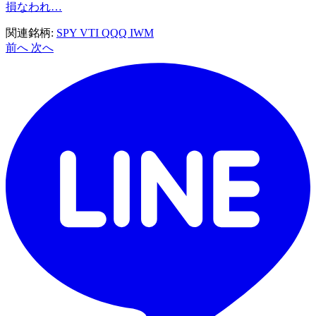
損なわれ…
関連銘柄:
SPY
VTI
QQQ
IWM
前へ
次へ