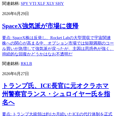
関連銘柄:
SPY
VTI
XLF
XLY
SHY
2026年6月29日
SpaceX強気派が市場に復帰
要点: SpaceX株は反発し、Rocket Labの大型買収で宇宙関連
株への関心が高まる中、オプション市場では短期満期のコー
ル買いが急増して強気派が戻ったが、主因は思惑色が強く、
持続的な回復かどうかはなお不透明だ
関連銘柄:
RKLB
2026年6月27日
トランプ氏、ICE長官に元オクラホマ
州警察官ランス・シュロイヤー氏を指
名へ
要点: トランプ大統領は約1カ月続いたICEの代行体制を正式