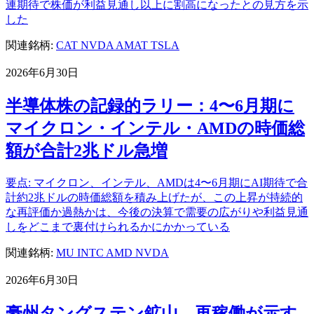
連期待で株価が利益見通し以上に割高になったとの見方を示
した
関連銘柄:
CAT
NVDA
AMAT
TSLA
2026年6月30日
半導体株の記録的ラリー：4〜6月期に
マイクロン・インテル・AMDの時価総
額が合計2兆ドル急増
要点: マイクロン、インテル、AMDは4〜6月期にAI期待で合
計約2兆ドルの時価総額を積み上げたが、この上昇が持続的
な再評価か過熱かは、今後の決算で需要の広がりや利益見通
しをどこまで裏付けられるかにかかっている
関連銘柄:
MU
INTC
AMD
NVDA
2026年6月30日
豪州タングステン鉱山、再稼働が示す