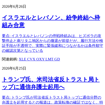
2026年6月26日
イスラエルとレバノン、紛争終結へ枠
組み合意
要点: イスラエルとレバノンの停戦枠組みは、ヒズボラの攻
撃停止と南リタニ地区からの撤退が前提だが、履行方法や検
証手段が不透明で、実際に緊張緩和につながるかは条件順守
の確認次第となっている
関連銘柄:
XLE
CVX
OXY
LMT
GD
2026年6月25日
トランプ氏、米司法省反トラスト局ト
ップに通信弁護士起用へ
要点: トランプ氏が司法省反トラスト局トップに通信分野の
弁護士を起用するとの報道は、政策転換の確証ではなく、特