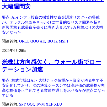
大幅週間安
要点: AIインフラ投資の採算性や資金調達リスクへの警戒
が、オラクル急落をきっかけに世界的なリスク回避を招き、
新興国株も成長資産売りに巻き込まれて3カ月超ぶりの大幅
安となった
関連銘柄:
ORCL
QQQ
AIQ
BOTZ
MSFT
2026年6月26日
米株は方向感欠く、ウォール街でロー
テーション加速
要点: 株式市場はAI・大型テック偏重から資金が移る中で不
安定化しており、次の決算シーズンでは高評価の成長株が割
高な株価を正当化できる業績見通しを示せるかが焦点になっ
ている
関連銘柄:
SPY
QQQ
IWM
XLF
XLU