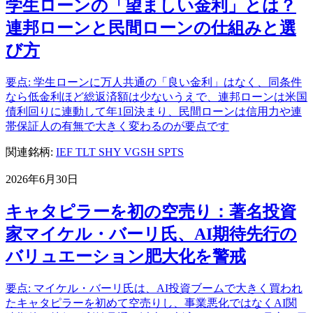
学生ローンの「望ましい金利」とは？
連邦ローンと民間ローンの仕組みと選
び方
要点: 学生ローンに万人共通の「良い金利」はなく、同条件
なら低金利ほど総返済額は少ないうえで、連邦ローンは米国
債利回りに連動して年1回決まり、民間ローンは信用力や連
帯保証人の有無で大きく変わるのが要点です
関連銘柄:
IEF
TLT
SHY
VGSH
SPTS
2026年6月30日
キャタピラーを初の空売り：著名投資
家マイケル・バーリ氏、AI期待先行の
バリュエーション肥大化を警戒
要点: マイケル・バーリ氏は、AI投資ブームで大きく買われ
たキャタピラーを初めて空売りし、事業悪化ではなくAI関