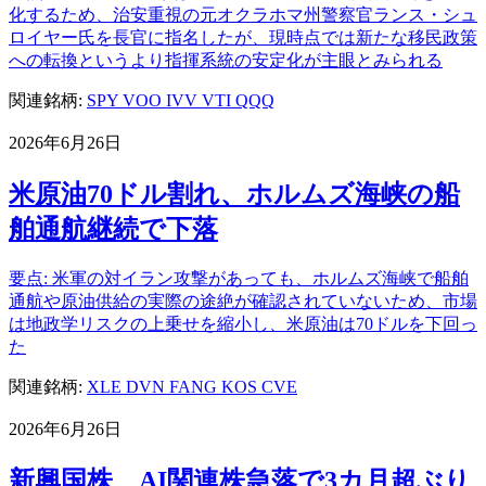
化するため、治安重視の元オクラホマ州警察官ランス・シュ
ロイヤー氏を長官に指名したが、現時点では新たな移民政策
への転換というより指揮系統の安定化が主眼とみられる
関連銘柄:
SPY
VOO
IVV
VTI
QQQ
2026年6月26日
米原油70ドル割れ、ホルムズ海峡の船
舶通航継続で下落
要点: 米軍の対イラン攻撃があっても、ホルムズ海峡で船舶
通航や原油供給の実際の途絶が確認されていないため、市場
は地政学リスクの上乗せを縮小し、米原油は70ドルを下回っ
た
関連銘柄:
XLE
DVN
FANG
KOS
CVE
2026年6月26日
新興国株、AI関連株急落で3カ月超ぶり