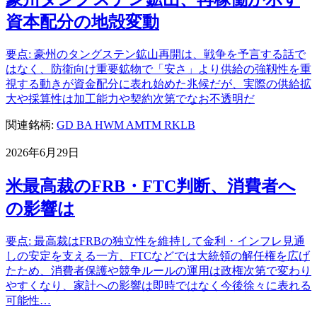
資本配分の地殻変動
要点: 豪州のタングステン鉱山再開は、戦争を予言する話で
はなく、防衛向け重要鉱物で「安さ」より供給の強靱性を重
視する動きが資金配分に表れ始めた兆候だが、実際の供給拡
大や採算性は加工能力や契約次第でなお不透明だ
関連銘柄:
GD
BA
HWM
AMTM
RKLB
2026年6月29日
米最高裁のFRB・FTC判断、消費者へ
の影響は
要点: 最高裁はFRBの独立性を維持して金利・インフレ見通
しの安定を支える一方、FTCなどでは大統領の解任権を広げ
たため、消費者保護や競争ルールの運用は政権次第で変わり
やすくなり、家計への影響は即時ではなく今後徐々に表れる
可能性…