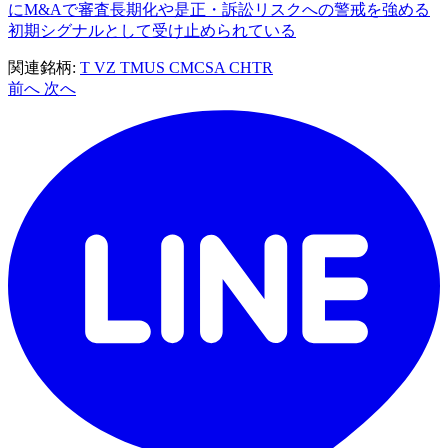
にM&Aで審査長期化や是正・訴訟リスクへの警戒を強める
初期シグナルとして受け止められている
関連銘柄:
T
VZ
TMUS
CMCSA
CHTR
前へ
次へ