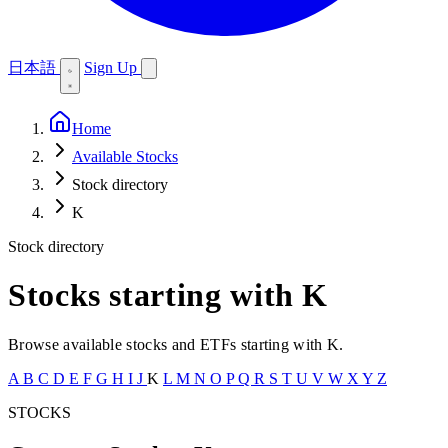
日本語
Sign Up
Home
Available Stocks
Stock directory
K
Stock directory
Stocks starting with K
Browse available stocks and ETFs starting with K.
A
B
C
D
E
F
G
H
I
J
K
L
M
N
O
P
Q
R
S
T
U
V
W
X
Y
Z
STOCKS