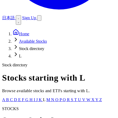
日本語
Sign Up
Home
Available Stocks
Stock directory
L
Stock directory
Stocks starting with L
Browse available stocks and ETFs starting with L.
A
B
C
D
E
F
G
H
I
J
K
L
M
N
O
P
Q
R
S
T
U
V
W
X
Y
Z
STOCKS