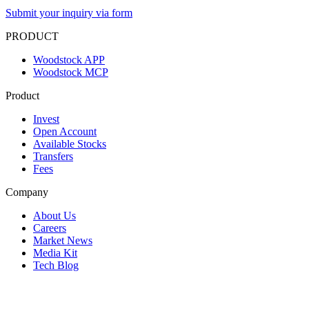
Submit your inquiry via form
PRODUCT
Woodstock APP
Woodstock MCP
Product
Invest
Open Account
Available Stocks
Transfers
Fees
Company
About Us
Careers
Market News
Media Kit
Tech Blog