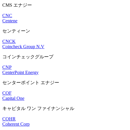
CMS エナジー
CNC
Centene
センティーン
CNCK
Coincheck Group N.V
コインチェックグループ
CNP
CenterPoint Energy
センターポイント エナジー
COF
Capital One
キャピタル ワン ファイナンシャル
COHR
Coherent Corp