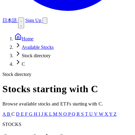
日本語
Sign Up
Home
Available Stocks
Stock directory
C
Stock directory
Stocks starting with C
Browse available stocks and ETFs starting with C.
A
B
C
D
E
F
G
H
I
J
K
L
M
N
O
P
Q
R
S
T
U
V
W
X
Y
Z
STOCKS