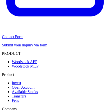
Contact Form
Submit your inquiry via form
PRODUCT
Woodstock APP
Woodstock MCP
Product
Invest
Open Account
Available Stocks
Transfers
Fees
Company