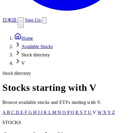
日本語
Sign Up
Home
Available Stocks
Stock directory
V
Stock directory
Stocks starting with V
Browse available stocks and ETFs starting with V.
A
B
C
D
E
F
G
H
I
J
K
L
M
N
O
P
Q
R
S
T
U
V
W
X
Y
Z
STOCKS