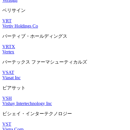
Verisign
ベリサイン
VRT
Vertiv Holdings Co
バーティブ・ホールディングス
VRTX
Vertex
バーテックス ファーマシューティカルズ
VSAT
Viasat Inc
ビアサット
VSH
Vishay Intertechnology Inc
ビシェイ・インターテクノロジー
VST
Vistra Corp.