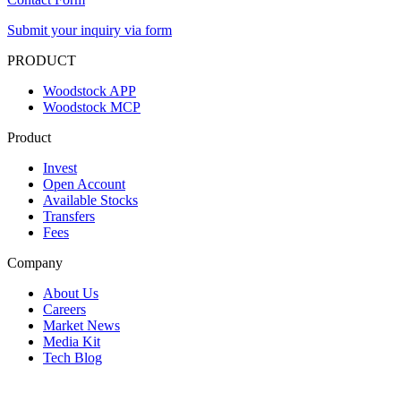
Submit your inquiry via form
PRODUCT
Woodstock APP
Woodstock MCP
Product
Invest
Open Account
Available Stocks
Transfers
Fees
Company
About Us
Careers
Market News
Media Kit
Tech Blog