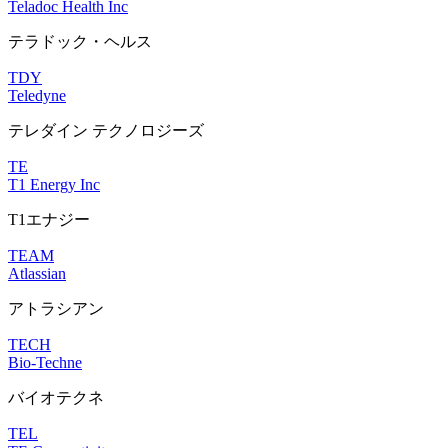
Teladoc Health Inc
テラドック・ヘルス
TDY
Teledyne
テレダイン テクノロジーズ
TE
T1 Energy Inc
T1エナジー
TEAM
Atlassian
アトラシアン
TECH
Bio-Techne
バイオテクネ
TEL