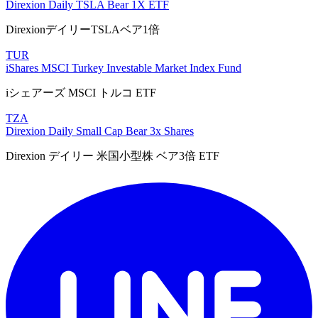
Direxion Daily TSLA Bear 1X ETF
DirexionデイリーTSLAベア1倍
TUR
iShares MSCI Turkey Investable Market Index Fund
iシェアーズ MSCI トルコ ETF
TZA
Direxion Daily Small Cap Bear 3x Shares
Direxion デイリー 米国小型株 ベア3倍 ETF