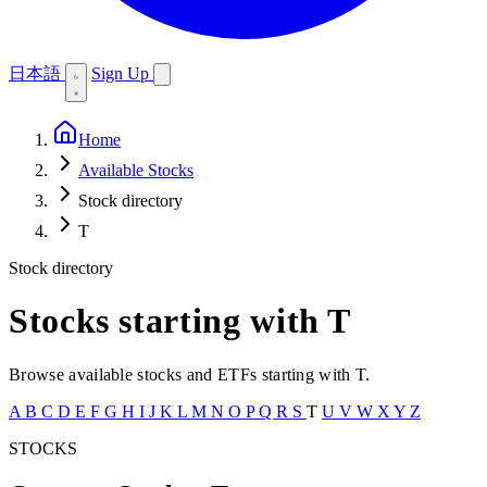
日本語
Sign Up
Home
Available Stocks
Stock directory
T
Stock directory
Stocks starting with T
Browse available stocks and ETFs starting with T.
A
B
C
D
E
F
G
H
I
J
K
L
M
N
O
P
Q
R
S
T
U
V
W
X
Y
Z
STOCKS