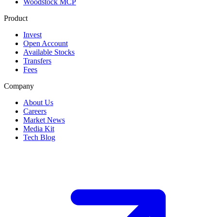
Woodstock MCP
Product
Invest
Open Account
Available Stocks
Transfers
Fees
Company
About Us
Careers
Market News
Media Kit
Tech Blog