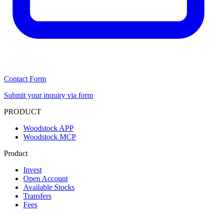
Contact Form
Submit your inquiry via form
PRODUCT
Woodstock APP
Woodstock MCP
Product
Invest
Open Account
Available Stocks
Transfers
Fees