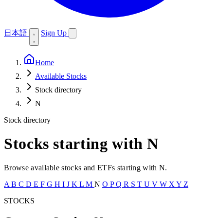
日本語
Sign Up
Home
Available Stocks
Stock directory
N
Stock directory
Stocks starting with N
Browse available stocks and ETFs starting with N.
A
B
C
D
E
F
G
H
I
J
K
L
M
N
O
P
Q
R
S
T
U
V
W
X
Y
Z
STOCKS