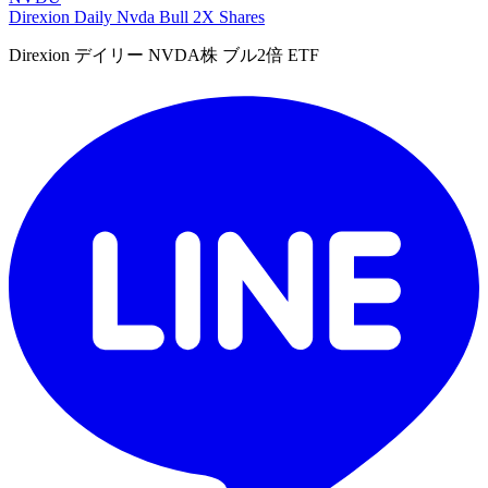
Direxion Daily Nvda Bull 2X Shares
Direxion デイリー NVDA株 ブル2倍 ETF