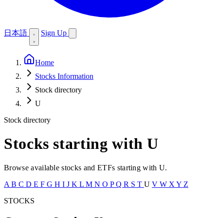
日本語
Sign Up
Home
Stocks Information
Stock directory
U
Stock directory
Stocks starting with U
Browse available stocks and ETFs starting with U.
A
B
C
D
E
F
G
H
I
J
K
L
M
N
O
P
Q
R
S
T
U
V
W
X
Y
Z
STOCKS