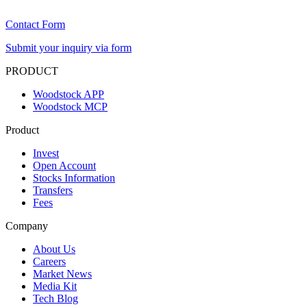
Contact Form
Submit your inquiry via form
PRODUCT
Woodstock APP
Woodstock MCP
Product
Invest
Open Account
Stocks Information
Transfers
Fees
Company
About Us
Careers
Market News
Media Kit
Tech Blog