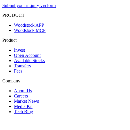
Submit your inquiry via form
PRODUCT
Woodstock APP
Woodstock MCP
Product
Invest
Open Account
Available Stocks
Transfers
Fees
Company
About Us
Careers
Market News
Media Kit
Tech Blog