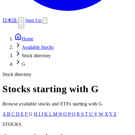
日本語
Sign Up
Home
Available Stocks
Stock directory
G
Stock directory
Stocks starting with G
Browse available stocks and ETFs starting with G.
A
B
C
D
E
F
G
H
I
J
K
L
M
N
O
P
Q
R
S
T
U
V
W
X
Y
Z
STOCKS